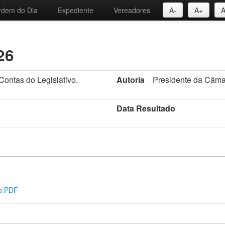
rdem do Dia
Expediente
Vereadores
A-
A+
26
ontas do Legislativo.
Autoria
Presidente da Câma
Data Resultado
vo.PDF